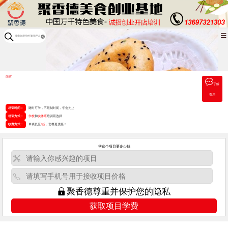
面窝
了解
费用
培训时间：
随时可学，不限制时间，学会为止
培训方式：
学校
和
实体店
培训双选择
收费方式：
单项低至
3折
，套餐更优惠！
学这个项目要多少钱
聚香德尊重并保护您的隐私