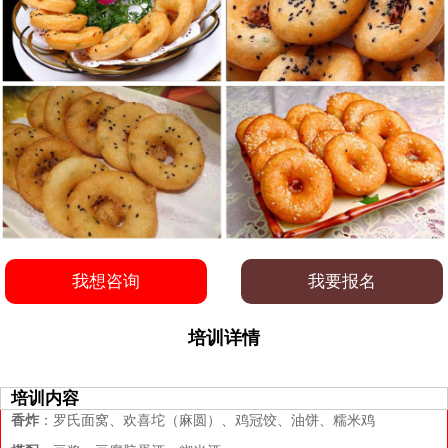
我想咨询
我要报名
培训详情
培训内容
香炸
：罗氏面窝、欢喜坨（麻圆）、鸡冠饺、油饼、糯米鸡