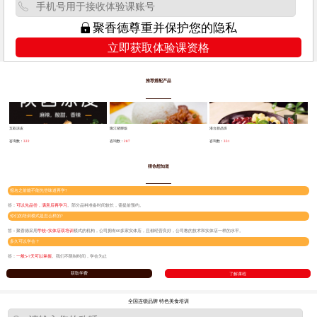
聚香德尊重并保护您的隐私
推荐搭配产品
五彩凉皮
隆江猪脚饭
港台甜品班
咨询数：
322
咨询数：
287
咨询数：
331
猜你想知道
报名之前能不能先尝味道再学?
答：
可以先品尝，满意后再学习
。部分品种准备时间较长，需提前预约。
你们的培训模式是怎么样的?
答：聚香德采用
学校+实体店双培训
模式的机构，公司拥有60多家实体店，且都经营良好，公司教的技术和实体店一样的水平。
多久可以学会？
答：
一般5-7天可以掌握
。我们不限制时间，学会为止
获取学费
了解课程
全国连锁品牌 特色美食培训